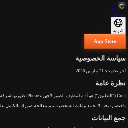
Cura
المدونة
العربية
App Store
سياسة الخصوصية
آخر تحديث: 21 مارس 2026
نظرة عامة
Cura ("التطبيق") هو أداة لتنظيف الصور لأجهزة iPhone طورتها شركة ProcessFlow, Inc. ("نحن" أو "خاصتنا"). نحن ملتزمون بحماية خصوصيتك. تشرح سياسة الخصوصية هذه كيفية تعامل التطبيق مع بياناتك.
باختصار: نحن لا نجمع بياناتك الشخصية. تتم معالجة صورك بالكامل على 
جمع البيانات