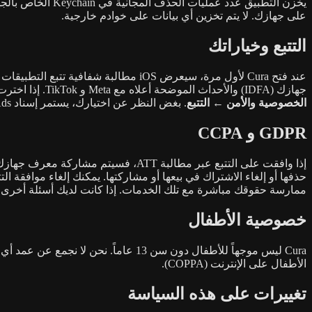
يخزن التطبيق عدد
على جهازك. لا يتم تخزين أي بيانات على خوادم خارجية.
التتبع وخياراتك
عند فتح Cura لأول مرة، سيعرض iOS مطالبة شفافية تتبع التطبيقات (ATT) تسأل عما إذا كنت تسمح للتطبيق بتتبع نشاطك عبر تطبيقات ومواقع الشركات الأخرى. إذا اخترت
جهازك (IDFA) والأحداث الموضحة أعلاه مع Meta و TikTok. إذا اخترت
الخصوصية والأمن ← التتبع
. بغض النظر عن اختيارك، يستمر إسناد Apple Search Ads في العمل لأنه لا يستخدم IDFA.
GDPR و CCPA
ممارسة حقوقك مباشرة مع تلك الخدمات. إذا كانت لديك أسئلة أخرى، ير
خصوصية الأطفال
Cura ليس موجهاً للأطفال دون سن 13 
الأطفال على الإنترنت (COPPA).
تغييرات على هذه السياسة