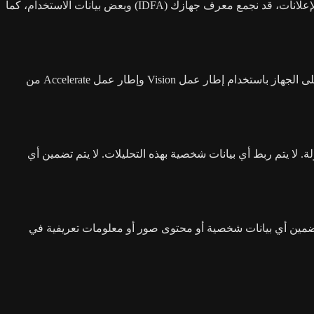
أو تخزين أو نقل صورك أو محتواك الشخصي. لا توجد حسابات مستخدمين ولا رفع على السحابة. ومع ذلك، لأغراض إسناد الإعلانات، قد نجمع معرف جهازك (IDFA) وبعض بيانات الاستخدام، كما
يتطلب Cura الوصول إلى مكتبة صورك للبحث عن الصور المكررة والضبابية ولقطات الشاشة. يتم إجراء جميع تحليلات الصور بنسبة 100% على الجهاز باستخدام إطار عمل Vision وإطار عمل Accelerate من
ا يتم ربط أي بيانات شخصية بهذه التحليلات. لا يتم تضمين أي
 تضمين أي بيانات شخصية أو محتوى صور أو معلومات تعريفية في