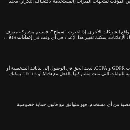
. يتم تخزين ذاكرة التخزين المؤقت لمتجهات الميزات (المستخدمة لاكتشاف التكرار) محلياً
"سماح"
، فسيتم مشاركة معرف
 الإعلانات. يمكنك تغيير هذا الإعداد في أي وقت في
إعدادات iOS ←
إذا وافقت على التتبع عبر مطالبة ATT، فسيتم مشاركة معرف جهازك وبعض بيانات الاستخدام مع Meta و TikTok كما هو موضح أعلاه. بموجب GDPR و CCPA، لديك الحق في الوصول إلى بياناتك الشخصية أو
حذفها أو إلغاء الاشتراك في بيعها أو مشاركتها. يمكنك إلغاء موافقة التتبع في أي وقت عبر إعدادات iOS ← الخصوصية والأمن ← التتبع. بالنسبة للبيانات التي تمت مشاركتها بالفعل مع Meta أو TikTok، يمكنك
جمع أي بيانات شخصية من أي مستخدم، فهو متوافق مع قانون حماية خصوصية