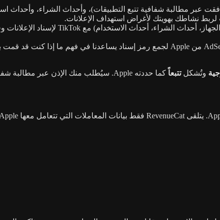
جية
وتُشكل
تتبعاً
كما حددته Apple. سيُطلب منك الإذن عبر مطالبة شفافية تتبع التطبيقات في iOS قبل حدوث أي تتبع.