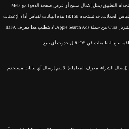
— نشارك معرف جهازك (IDFA، إذا وافقت عبر مطالبة شفافية تتبع التطبيقات)، وأحداث الشراء، وأحداث استخدام التطبيق (مثل إكمال مسح أو عرض صفحة الدفع) مع Meta
— نشارك نفس فئات البيانات (معرف الجهاز، أحداث الشراء، أحداث الاستخدام) مع TikTok لإسناد الإعلانات وقياس الحملات. قد تستخدم TikTok هذه البيانات لقياس أداء الإعلانات
— نستخدم إطار عمل AdServices من Apple لجمع رمز إسناد يساعدنا في فهم ما إذا كنت قد قمت بتنزيل Cura من حملة Apple Search Ads. لا يتطلب هذا معرف IDFA
يعالج عمليات الشراء داخل التطبيق عبر StoreKit من Apple. يتلقى RevenueCat فقط بيانات المعاملات التي تتعامل معها Apple (إيصال الشراء، معرف المعاملة). لا يتم إرسال أي بيانات مستخدم