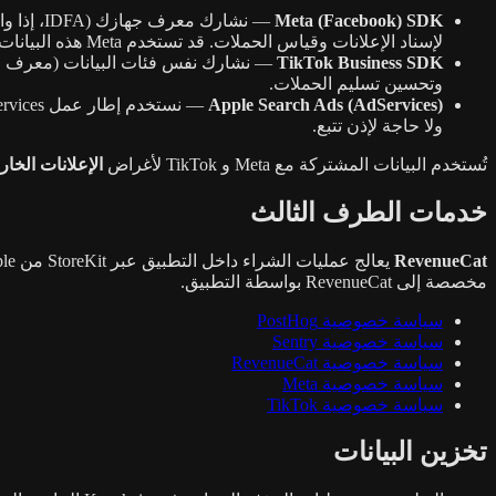
Meta (Facebook) SDK
لإسناد الإعلانات وقياس الحملات. قد تستخدم Meta هذه البيانات لربط نشاطك بهويتك لأغراض استهداف الإعلانات.
TikTok Business SDK
وتحسين تسليم الحملات.
Apple Search Ads (AdServices)
ولا حاجة لإذن تتبع.
تُستخدم البيانات المشتركة مع Meta و TikTok لأغراض
الإعلانات الخار
خدمات الطرف الثالث
RevenueCat
مخصصة إلى RevenueCat بواسطة التطبيق.
سياسة خصوصية PostHog
سياسة خصوصية Sentry
سياسة خصوصية RevenueCat
سياسة خصوصية Meta
سياسة خصوصية TikTok
تخزين البيانات