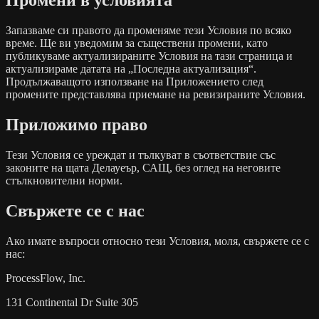
Промени в условията
Запазваме си правото да променяме тези Условия по всяко
време. Ще ви уведомим за съществени промени, като
публикуваме актуализираните Условия на тази страница и
актуализираме датата на „Последна актуализация“.
Продължаващото използване на Приложението след
промените представлява приемане на ревизираните Условия.
Приложимо право
Тези Условия се уреждат и тълкуват в съответствие със
законите на щата Делауеър, САЩ, без оглед на неговите
стълкновителни норми.
Свържете се с нас
Ако имате въпроси относно тези Условия, моля, свържете се с
нас:
ProcessFlow, Inc.
131 Continental Dr Suite 305