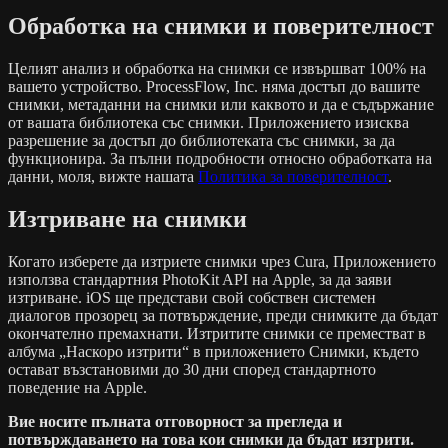
Обработка на снимки и поверителност
Целият анализ и обработка на снимки се извършват 100% на
вашето устройство. ProcessFlow, Inc. няма достъп до вашите
снимки, метаданни на снимки или каквото и да е съдържание
от вашата библиотека със снимки. Приложението изисква
разрешение за достъп до библиотеката със снимки, за да
функционира. За пълни подробности относно обработката на
данни, моля, вижте нашата
Политика за поверителност
.
Изтриване на снимки
Когато изберете да изтриете снимки чрез Cura, Приложението
използва стандартния PhotoKit API на Apple, за да заяви
изтриване. iOS ще представи свой собствен системен
диалогов прозорец за потвърждение, преди снимките да бъдат
окончателно премахнати. Изтритите снимки се преместват в
албума „Наскоро изтрити“ в приложението Снимки, където
остават възстановими до 30 дни според стандартното
поведение на Apple.
Вие носите пълната отговорност за прегледа и
потвърждаването на това кои снимки да бъдат изтрити.