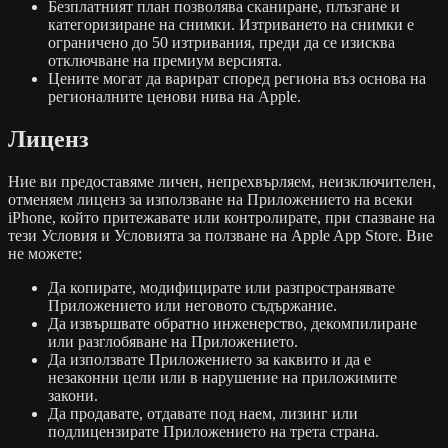
Безплатният план позволява сканиране, плъзгане и
категоризиране на снимки. Изтриването на снимки е
ограничено до 50 изтривания, преди да се изисква
отключване на премиум версията.
Цените могат да варират според региона въз основа на
регионалните ценови нива на Apple.
Лиценз
Ние ви предоставяме личен, непрехвърляем, неизключителен,
отменяем лиценз за използване на Приложението на всеки
iPhone, който притежавате или контролирате, при спазване на
тези Условия и Условията за ползване на Apple App Store. Вие
не можете:
Да копирате, модифицирате или разпространявате
Приложението или неговото съдържание.
Да извършвате обратно инженерство, декомпилиране
или разглобяване на Приложението.
Да използвате Приложението за каквито и да е
незаконни цели или в нарушение на приложимите
закони.
Да продавате, отдавате под наем, лизинг или
подлицензирате Приложението на трета страна.