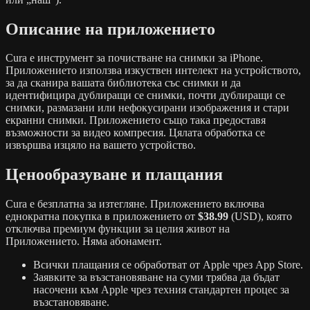
Описание на приложението
Cura е инструмент за почистване на снимки за iPhone.
Приложението използва изкуствен интелект на устройството,
за да сканира вашата библиотека със снимки и да
идентифицира дублиращи се снимки, почти дублиращи се
снимки, размазани или нефокусирани изображения и стари
екранни снимки. Приложението също така предоставя
възможности за видео компресия. Цялата обработка се
извършва изцяло на вашето устройство.
Ценообразуване и плащания
Cura е безплатна за изтегляне. Приложението включва
еднократна покупка в приложението от
$38.99
(USD), която
отключва премиум функции за целия живот на
Приложението. Няма абонамент.
Всички плащания се обработват от Apple чрез App Store.
Заявките за възстановяване на суми трябва да бъдат
насочени към Apple чрез техния стандартен процес за
възстановяване.