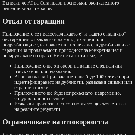
Въпреки че AI на Cura прави препоръки, окончателното
решение винаги е ваше.
Отказ от гаранции
Приложението се предоставя „както е“ и „както е налично“
без гаранции от какъвто и да е вид, изрични или
подразбиращи се, включително, но не само, подразбиращи се
гаранции за продаваемост, пригодност за конкретна цел и
ненарушаване на права. Ние не гарантираме, че:
Приложението ще отговори на вашите специфични
изисквания или очаквания.
AI анализът на Приложението ще бъде 100% точен при
идентифицирането на дубликати, размазани снимки или
екранни снимки.
Приложението ще бъде непрекъснато, навременно,
сигурно или без грешки.
Всякакви прогнози за спестено място ще съответстват
на реалните резултати.
Ограничаване на отговорността
До максималната степен, разрешена от приложимото право,