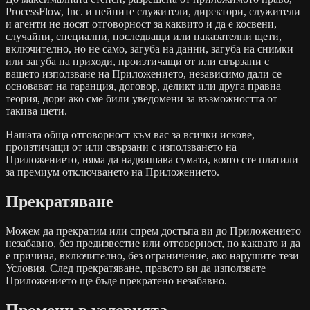
ProcessFlow, Inc. и нейните служители, директори, служители
и агенти не носят отговорност за каквито и да е косвени,
случайни, специални, последващи или наказателни щети,
включително, но не само, загуба на данни, загуба на снимки
или загуба на приходи, произтичащи от или свързани с
вашето използване на Приложението, независимо дали се
основават на гаранция, договор, деликт или друга правна
теория, дори ако сме били уведомени за възможността от
такива щети.
Нашата обща отговорност към вас за всички искове,
произтичащи от или свързани с използването на
Приложението, няма да надвишава сумата, която сте платили
за премиум отключването на Приложението.
Прекратяване
Можем да прекратим или спрем достъпа ви до Приложението
незабавно, без предизвестие или отговорност, по каквато и да
е причина, включително, без ограничение, ако нарушите тези
Условия. След прекратяване, правото ви да използвате
Приложението ще бъде прекратено незабавно.