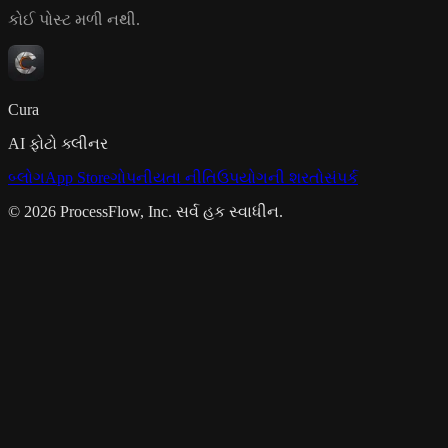
કોઈ પોસ્ટ મળી નથી.
Cura
AI ફોટો ક્લીનર
બ્લોગ
App Store
ગોપનીયતા નીતિ
ઉપયોગની શરતો
સંપર્ક
© 2026 ProcessFlow, Inc. સર્વ હક સ્વાધીન.