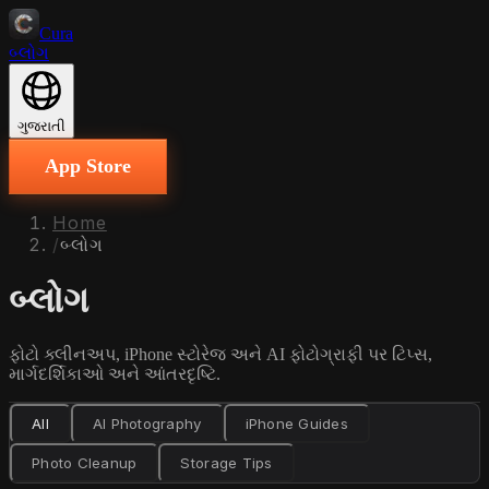
Cura
બ્લોગ
ગુજરાતી
App Store
Home
/
બ્લોગ
બ્લોગ
ફોટો ક્લીનઅપ, iPhone સ્ટોરેજ અને AI ફોટોગ્રાફી પર ટિપ્સ,
માર્ગદર્શિકાઓ અને આંતરદૃષ્ટિ.
All
AI Photography
iPhone Guides
Photo Cleanup
Storage Tips