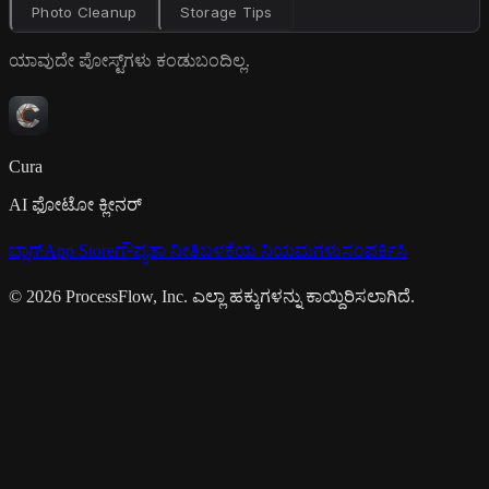
Photo Cleanup
Storage Tips
ಯಾವುದೇ ಪೋಸ್ಟ್‌ಗಳು ಕಂಡುಬಂದಿಲ್ಲ.
Cura
AI ಫೋಟೋ ಕ್ಲೀನರ್
ಬ್ಲಾಗ್
App Store
ಗೌಪ್ಯತಾ ನೀತಿ
ಬಳಕೆಯ ನಿಯಮಗಳು
ಸಂಪರ್ಕಿಸಿ
© 2026 ProcessFlow, Inc. ಎಲ್ಲಾ ಹಕ್ಕುಗಳನ್ನು ಕಾಯ್ದಿರಿಸಲಾಗಿದೆ.