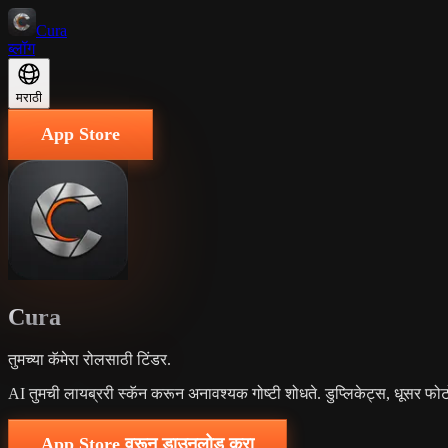
Cura
ब्लॉग
मराठी
App Store
Cura
तुमच्या कॅमेरा रोलसाठी टिंडर.
AI तुमची लायब्ररी स्कॅन करून अनावश्यक गोष्टी शोधते. डुप्लिकेट्स, धूसर फोट
App Store वरून डाउनलोड करा