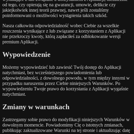
od tego, czy opierają się na gwarancji, umowie, delikcie czy
jakiejkolwiek innej teorii prawnej, nawet jeśli zostaliśmy
poinformowani o możliwości wystąpienia takich szkód.
Nasza całkowita odpowiedzialność wobec Ciebie za wszelkie
roszczenia wynikające z lub związane z korzystaniem z Aplikacji
nie przekroczy kwoty, którą zapłaciłeś za odblokowanie wersji
premium Aplikacji.
Wypowiedzenie
Możemy wypowiedzieć lub zawiesić Twój dostęp do Aplikacji
natychmiast, bez wcześniejszego powiadomienia lub
odpowiedzialności, z dowolnego powodu, w tym między innymi w
przypadku naruszenia przez Ciebie niniejszych Warunków. Po
wypowiedzeniu Twoje prawo do korzystania z Aplikacji wygaśnie
natychmiast.
Zmiany w warunkach
Zastrzegamy sobie prawo do modyfikacji niniejszych Warunków w
dowolnym momencie. Powiadomimy Cię o istotnych zmianach,
publikując zaktualizowane Warunki na tej stronie i aktualizując datę