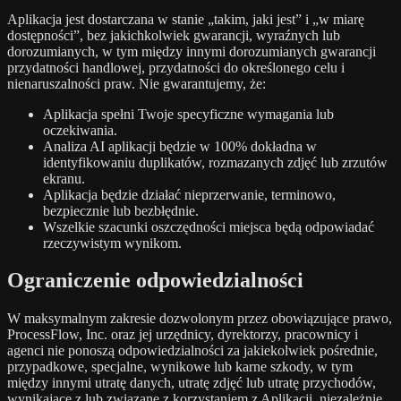
Aplikacja jest dostarczana w stanie „takim, jaki jest” i „w miarę
dostępności”, bez jakichkolwiek gwarancji, wyraźnych lub
dorozumianych, w tym między innymi dorozumianych gwarancji
przydatności handlowej, przydatności do określonego celu i
nienaruszalności praw. Nie gwarantujemy, że:
Aplikacja spełni Twoje specyficzne wymagania lub
oczekiwania.
Analiza AI aplikacji będzie w 100% dokładna w
identyfikowaniu duplikatów, rozmazanych zdjęć lub zrzutów
ekranu.
Aplikacja będzie działać nieprzerwanie, terminowo,
bezpiecznie lub bezbłędnie.
Wszelkie szacunki oszczędności miejsca będą odpowiadać
rzeczywistym wynikom.
Ograniczenie odpowiedzialności
W maksymalnym zakresie dozwolonym przez obowiązujące prawo,
ProcessFlow, Inc. oraz jej urzędnicy, dyrektorzy, pracownicy i
agenci nie ponoszą odpowiedzialności za jakiekolwiek pośrednie,
przypadkowe, specjalne, wynikowe lub karne szkody, w tym
między innymi utratę danych, utratę zdjęć lub utratę przychodów,
wynikające z lub związane z korzystaniem z Aplikacji, niezależnie