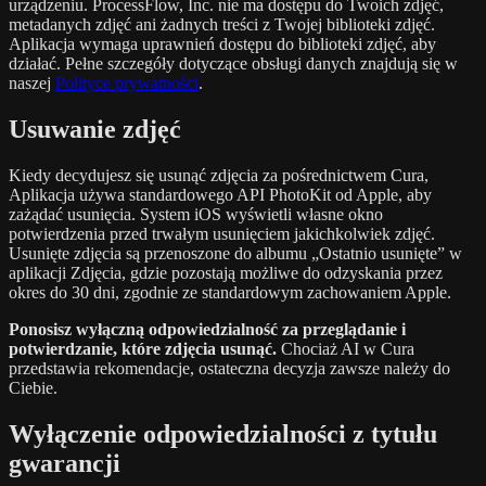
urządzeniu. ProcessFlow, Inc. nie ma dostępu do Twoich zdjęć,
metadanych zdjęć ani żadnych treści z Twojej biblioteki zdjęć.
Aplikacja wymaga uprawnień dostępu do biblioteki zdjęć, aby
działać. Pełne szczegóły dotyczące obsługi danych znajdują się w
naszej
Polityce prywatności
.
Usuwanie zdjęć
Kiedy decydujesz się usunąć zdjęcia za pośrednictwem Cura,
Aplikacja używa standardowego API PhotoKit od Apple, aby
zażądać usunięcia. System iOS wyświetli własne okno
potwierdzenia przed trwałym usunięciem jakichkolwiek zdjęć.
Usunięte zdjęcia są przenoszone do albumu „Ostatnio usunięte” w
aplikacji Zdjęcia, gdzie pozostają możliwe do odzyskania przez
okres do 30 dni, zgodnie ze standardowym zachowaniem Apple.
Ponosisz wyłączną odpowiedzialność za przeglądanie i
potwierdzanie, które zdjęcia usunąć.
Chociaż AI w Cura
przedstawia rekomendacje, ostateczna decyzja zawsze należy do
Ciebie.
Wyłączenie odpowiedzialności z tytułu
gwarancji