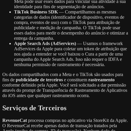
Meta pode usar esses dados para vincular sua atividade à sua
identidade para fins de segmentação de anúncios.
TikTok Business SDK
— Compartilhamos as mesmas
categorias de dados (identificador de dispositivo, eventos de
compra, eventos de uso) com o TikTok para atribuição de
publicidade e medição de campanha. O TikTok pode usar
esses dados para medir o desempenho do anúncio e otimizar a
entrega da campanha.
Apple Search Ads (AdServices)
— Usamos o framework
AdServices da Apple para coletar um token de atribuição que
nos ajuda a entender se você baixou o Cura a partir de uma
campanha do Apple Search Ads. Isso não requer o IDFA e
nenhuma permissão de rastreamento é necessária.
Os dados compartilhados com a Meta e o TikTok são usados para
fins de
publicidade de terceiros
e constituem
rastreamento
conforme definido pela Apple. Você será solicitado a dar permissão
através do prompt de Transparência de Rastreamento de Aplicativos
do iOS antes que qualquer rastreamento ocorra.
Serviços de Terceiros
RevenueCat
processa compras no aplicativo via StoreKit da Apple.
O RevenueCat recebe apenas dados de transação tratados pela
Apple (recibo de compra, ID da transação). Nenhum dado de