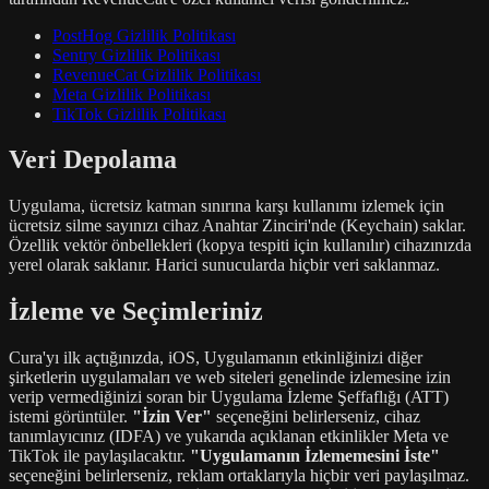
PostHog Gizlilik Politikası
Sentry Gizlilik Politikası
RevenueCat Gizlilik Politikası
Meta Gizlilik Politikası
TikTok Gizlilik Politikası
Veri Depolama
Uygulama, ücretsiz katman sınırına karşı kullanımı izlemek için
ücretsiz silme sayınızı cihaz Anahtar Zinciri'nde (Keychain) saklar.
Özellik vektör önbellekleri (kopya tespiti için kullanılır) cihazınızda
yerel olarak saklanır. Harici sunucularda hiçbir veri saklanmaz.
İzleme ve Seçimleriniz
Cura'yı ilk açtığınızda, iOS, Uygulamanın etkinliğinizi diğer
şirketlerin uygulamaları ve web siteleri genelinde izlemesine izin
verip vermediğinizi soran bir Uygulama İzleme Şeffaflığı (ATT)
istemi görüntüler.
"İzin Ver"
seçeneğini belirlerseniz, cihaz
tanımlayıcınız (IDFA) ve yukarıda açıklanan etkinlikler Meta ve
TikTok ile paylaşılacaktır.
"Uygulamanın İzlememesini İste"
seçeneğini belirlerseniz, reklam ortaklarıyla hiçbir veri paylaşılmaz.