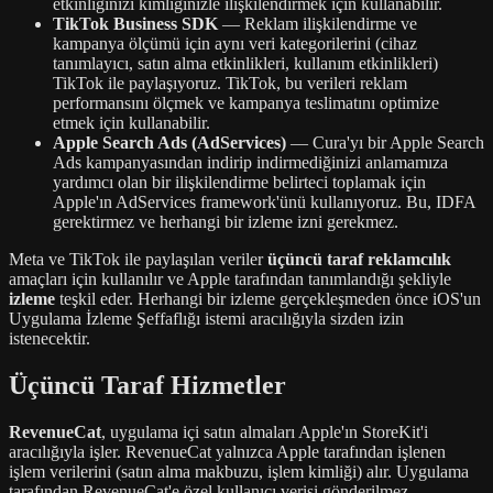
etkinliğinizi kimliğinizle ilişkilendirmek için kullanabilir.
TikTok Business SDK
— Reklam ilişkilendirme ve
kampanya ölçümü için aynı veri kategorilerini (cihaz
tanımlayıcı, satın alma etkinlikleri, kullanım etkinlikleri)
TikTok ile paylaşıyoruz. TikTok, bu verileri reklam
performansını ölçmek ve kampanya teslimatını optimize
etmek için kullanabilir.
Apple Search Ads (AdServices)
— Cura'yı bir Apple Search
Ads kampanyasından indirip indirmediğinizi anlamamıza
yardımcı olan bir ilişkilendirme belirteci toplamak için
Apple'ın AdServices framework'ünü kullanıyoruz. Bu, IDFA
gerektirmez ve herhangi bir izleme izni gerekmez.
Meta ve TikTok ile paylaşılan veriler
üçüncü taraf reklamcılık
amaçları için kullanılır ve Apple tarafından tanımlandığı şekliyle
izleme
teşkil eder. Herhangi bir izleme gerçekleşmeden önce iOS'un
Uygulama İzleme Şeffaflığı istemi aracılığıyla sizden izin
istenecektir.
Üçüncü Taraf Hizmetler
RevenueCat
, uygulama içi satın almaları Apple'ın StoreKit'i
aracılığıyla işler. RevenueCat yalnızca Apple tarafından işlenen
işlem verilerini (satın alma makbuzu, işlem kimliği) alır. Uygulama
tarafından RevenueCat'e özel kullanıcı verisi gönderilmez.