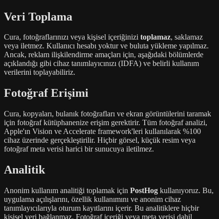
Veri Toplama
Cura, fotoğraflarınızı veya kişisel içeriğinizi
toplamaz
, saklamaz
veya iletmez. Kullanıcı hesabı yoktur ve buluta yükleme yapılmaz.
Ancak, reklam ilişkilendirme amaçları için, aşağıdaki bölümlerde
açıklandığı gibi cihaz tanımlayıcınızı (IDFA) ve belirli kullanım
verilerini toplayabiliriz.
Fotoğraf Erişimi
Cura, kopyaları, bulanık fotoğrafları ve ekran görüntülerini taramak
için fotoğraf kütüphanenize erişim gerektirir. Tüm fotoğraf analizi,
Apple'ın Vision ve Accelerate framework'leri kullanılarak %100
cihaz üzerinde gerçekleştirilir. Hiçbir görsel, küçük resim veya
fotoğraf meta verisi harici bir sunucuya iletilmez.
Analitik
Anonim kullanım analitiği toplamak için
PostHog
kullanıyoruz. Bu,
uygulama açılışlarını, özellik kullanımını ve anonim cihaz
tanımlayıcılarıyla oturum kayıtlarını içerir. Bu analitiklere hiçbir
kişisel veri bağlanmaz. Fotoğraf içeriği veya meta verisi dahil