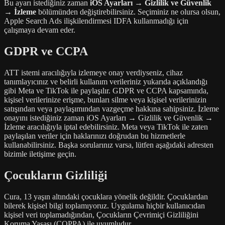
Bu ayarı istediğiniz zaman
iOS Ayarları → Gizlilik ve Güvenlik
→ İzleme
bölümünden değiştirebilirsiniz. Seçiminiz ne olursa olsun,
Apple Search Ads ilişkilendirmesi IDFA kullanmadığı için
çalışmaya devam eder.
GDPR ve CCPA
ATT istemi aracılığıyla izlemeye onay verdiyseniz, cihaz
tanımlayıcınız ve belirli kullanım verileriniz yukarıda açıklandığı
gibi Meta ve TikTok ile paylaşılır. GDPR ve CCPA kapsamında,
kişisel verilerinize erişme, bunları silme veya kişisel verilerinizin
satışından veya paylaşımından vazgeçme hakkına sahipsiniz. İzleme
onayını istediğiniz zaman iOS Ayarları → Gizlilik ve Güvenlik →
İzleme aracılığıyla iptal edebilirsiniz. Meta veya TikTok ile zaten
paylaşılan veriler için haklarınızı doğrudan bu hizmetlerle
kullanabilirsiniz. Başka sorularınız varsa, lütfen aşağıdaki adresten
bizimle iletişime geçin.
Çocukların Gizliliği
Cura, 13 yaşın altındaki çocuklara yönelik değildir. Çocuklardan
bilerek kişisel bilgi toplamıyoruz. Uygulama hiçbir kullanıcıdan
kişisel veri toplamadığından, Çocukların Çevrimiçi Gizliliğini
Koruma Yasası (COPPA) ile uyumludur.